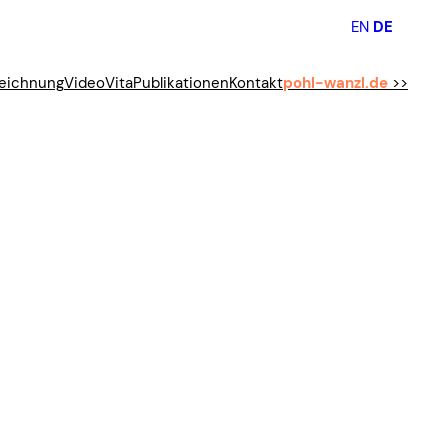
EN
DE
eichnung
Video
Vita
Publikationen
Kontakt
pohl-wanzl.de
>>